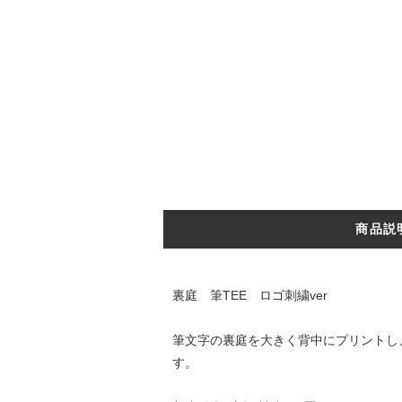
商品説
裏庭 筆TEE ロゴ刺繍ver
筆文字の裏庭を大きく背中にプリントし、
す。