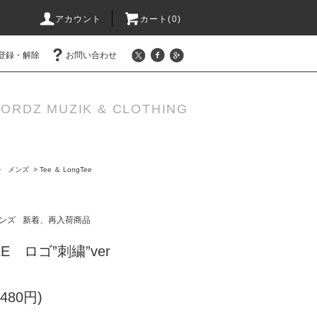
アカウント
カート(0)
登録・解除
お問い合わせ
ORDZ MUZIK & CLOTHING
ル メンズ
>
Tee ＆ LongTee
ンズ
新着、再入荷商品
E ロゴ”刺繍”ver
480円)