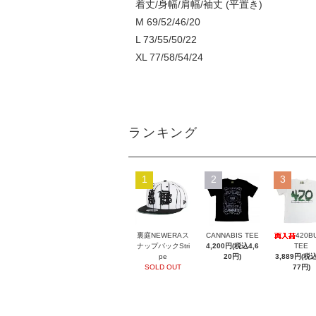
着丈/身幅/肩幅/袖丈 (平置き)
M 69/52/46/20
L 73/55/50/22
XL 77/58/54/24
ランキング
1
2
3
裏庭NEWERAス
CANNABIS TEE
420B
ナップバックStri
4,200円(税込4,6
TEE
pe
20円)
3,889円(税込
SOLD OUT
77円)