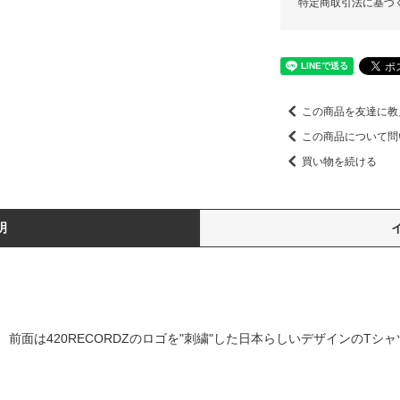
特定商取引法に基づ
この商品を友達に教
この商品について問
買い物を続ける
明
前面は420RECORDZのロゴを"刺繍"した日本らしいデザインのTシ