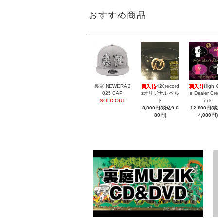
おすすめ商品
裏庭 NEWERA 2
420record
High 
025 CAP
zオリジナル ベル
e Dealer Cr
SOLD OUT
ト
eck
8,800円(税込9,6
12,800円(
80円)
4,080円)