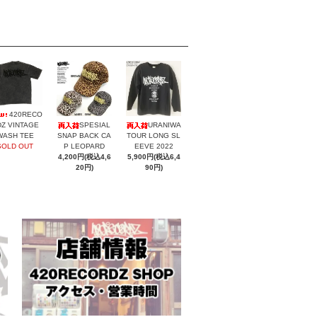
420RECO
SPESIAL
URANIWA
Z VINTAGE
SNAP BACK CA
TOUR LONG SL
WASH TEE
P LEOPARD
EEVE 2022
SOLD OUT
4,200円(税込4,6
5,900円(税込6,4
20円)
90円)