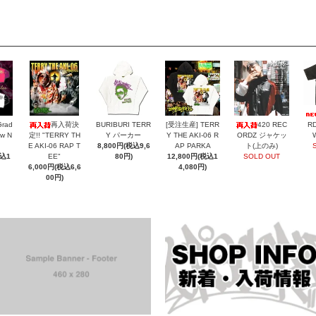
Grad
再入荷決
BURIBURI TERR
[受注生産] TERR
420 REC
RD
ew N
定!! "TERRY TH
Y パーカー
Y THE AKI-06 R
ORDZ ジャケッ
E AKI-06 RAP T
8,800円(税込9,6
AP PARKA
ト(上のみ)
税込1
EE"
80円)
12,800円(税込1
SOLD OUT
6,000円(税込6,6
4,080円)
00円)