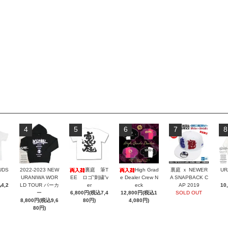
4
5
6
7
8
UDS
2022-2023 NEW
裏庭 筆T
High Grad
裏庭 ｘ NEWER
UR
URANIWA WOR
EE ロゴ”刺繍”v
e Dealer Crew N
A SNAPBACK C
4,2
LD TOUR パーカ
er
eck
AP 2019
10
ー
6,800円(税込7,4
12,800円(税込1
SOLD OUT
8,800円(税込9,6
80円)
4,080円)
80円)