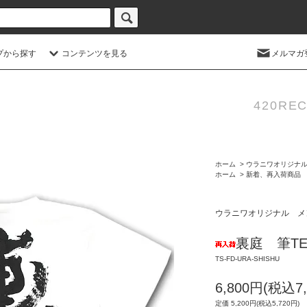
プから探す
コンテンツを見る
メルマガ
420REC
ホーム
>
ウラニワオリジナ
ホーム
>
新着、再入荷商品
ウラニワオリジナル メ
裏庭 筆TE
TS-FD-URA-SHISHU
6,800円(税込7,
定価 5,200円(税込5,720円)