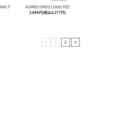
ONG T
420RECORDZ LOGO TEE
3,889円(税込4,277円)
<
1
2
>