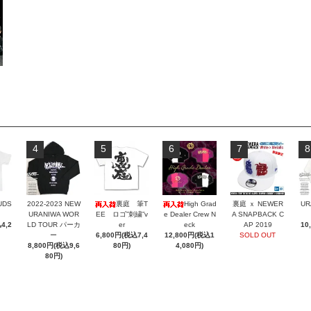
4
5
6
7
8
UDS
2022-2023 NEW
裏庭 筆T
High Grad
裏庭 ｘ NEWER
UR
URANIWA WOR
EE ロゴ”刺繍”v
e Dealer Crew N
A SNAPBACK C
4,2
LD TOUR パーカ
er
eck
AP 2019
10
ー
6,800円(税込7,4
12,800円(税込1
SOLD OUT
8,800円(税込9,6
80円)
4,080円)
80円)