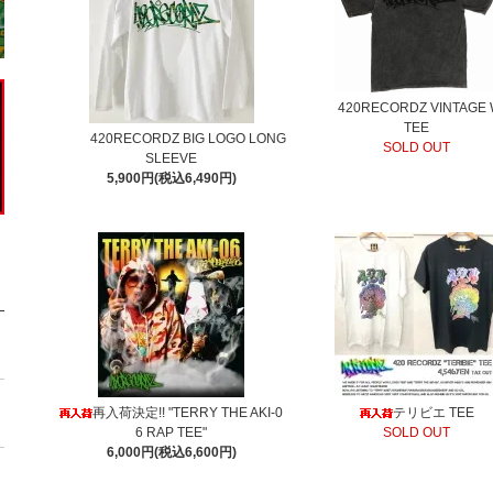
420RECORDZ VINTAGE
TEE
420RECORDZ BIG LOGO LONG
SOLD OUT
SLEEVE
5,900円(税込6,490円)
再入荷決定!! "TERRY THE AKI-0
テリビエ TEE
6 RAP TEE"
SOLD OUT
6,000円(税込6,600円)