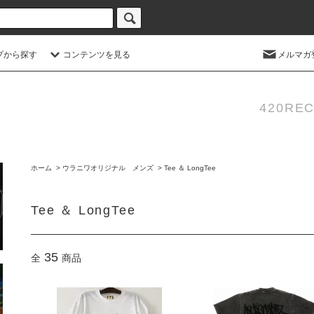
プから探す
コンテンツを見る
メルマガ
420REC
ホーム
>
ウラニワオリジナル メンズ
>
Tee ＆ LongTee
Tee ＆ LongTee
35
全
商品