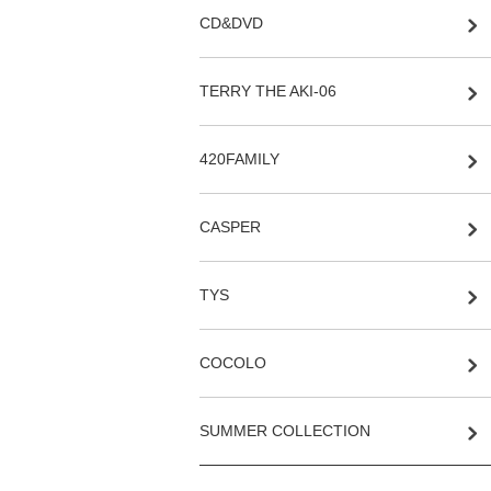
CD&DVD
TERRY THE AKI-06
420FAMILY
CASPER
TYS
COCOLO
SUMMER COLLECTION