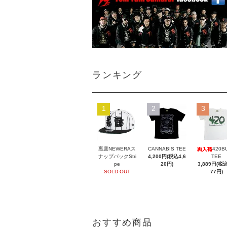
ランキング
1
2
3
裏庭NEWERAス
CANNABIS TEE
420B
ナップバックStri
4,200円(税込4,6
TEE
pe
20円)
3,889円(税込
SOLD OUT
77円)
おすすめ商品