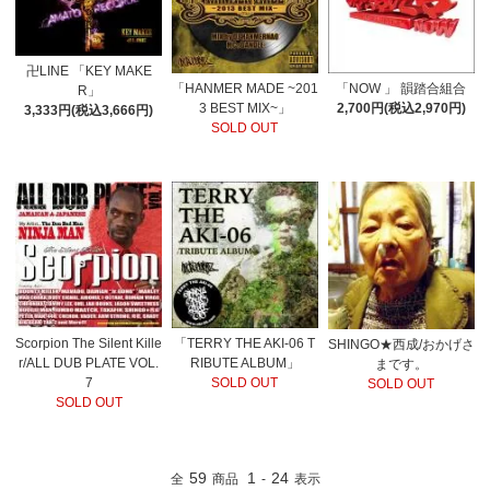
卍LINE 「KEY MAKE
「HANMER MADE ~201
「NOW 」 韻踏合組合
R」
3 BEST MIX~」
2,700円(税込2,970円)
3,333円(税込3,666円)
SOLD OUT
Scorpion The Silent Kille
「TERRY THE AKI-06 T
SHINGO★西成/おかげさ
r/ALL DUB PLATE VOL.
RIBUTE ALBUM」
まです。
7
SOLD OUT
SOLD OUT
SOLD OUT
59
1
24
全
商品
-
表示