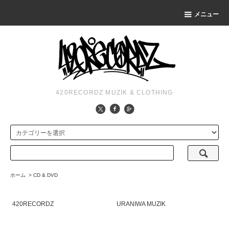
メニュー
420RECORDZ MUZIK & CLOTHING
ホーム
>
CD & DVD
420RECORDZ
URANIWA MUZIK