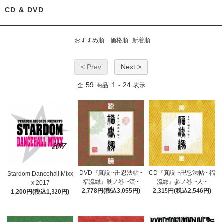
CD & DVD
おすすめ順
価格順
新着順
< Prev
Next >
59
1
24
全
商品
-
表示
DVD『真説 ~卍忍法帖~
CD『真説 ~卍忍法帖~ 福
Stardom Dancehall Mixx
福流縁』映ノ巻 ~流~
流縁』参ノ巻 ~人~
x 2017
2,778円(税込3,055円)
2,315円(税込2,546円)
1,200円(税込1,320円)