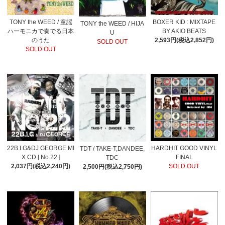
TONY the WEED / 童謡
BOXER KID : MIXTAPE
TONY the WEED / HIJA
ハーモニカで奏でる日本
BY AKIO BEATS
U
のうた
2,593円(税込2,852円)
SOLD OUT
SOLD OUT
22B.I.G&DJ GEORGE MI
HARDHIT GOOD VINYL
TDT / TAKE-T,DANDEE,
X CD [ No.22 ]
FINAL
TDC
2,037円(税込2,240円)
SOLD OUT
2,500円(税込2,750円)