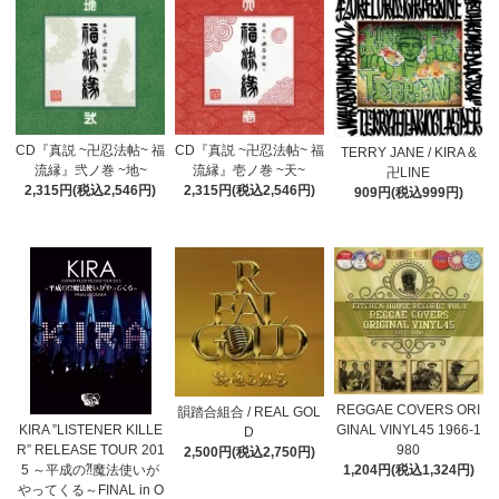
CD『真説 ~卍忍法帖~ 福
CD『真説 ~卍忍法帖~ 福
TERRY JANE / KIRA &
流縁』弐ノ巻 ~地~
流縁』壱ノ巻 ~天~
卍LINE
2,315円(税込2,546円)
2,315円(税込2,546円)
909円(税込999円)
REGGAE COVERS ORI
韻踏合組合 / REAL GOL
KIRA ”LISTENER KILLE
GINAL VINYL45 1966-1
D
R” RELEASE TOUR 201
980
2,500円(税込2,750円)
5 ～平成の⁈魔法使いが
1,204円(税込1,324円)
やってくる～FINAL in O